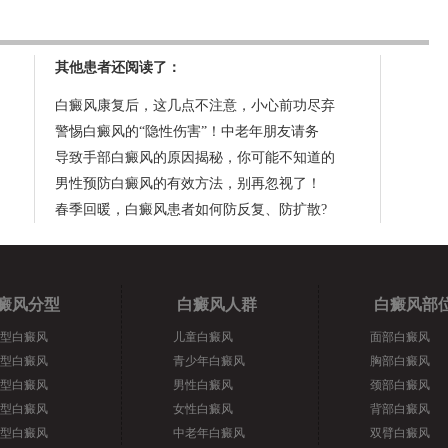
其他患者还阅读了：
白癜风康复后，这几点不注意，小心前功尽弃
警惕白癜风的“隐性伤害”！中老年朋友请务
导致手部白癜风的原因揭秘，你可能不知道的
男性预防白癜风的有效方法，别再忽视了！
春季回暖，白癜风患者如何防反复、防扩散?
癜风分型
白癜风人群
白癜风部
型白癜风
儿童白癜风
面部白癜风
型白癜风
青少年白癜风
胸部白癜风
型白癜风
男性白癜风
颈部白癜风
型白癜风
女性白癜风
背部白癜风
型白癜风
中老年白癜风
双臂白癜风