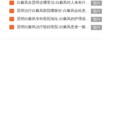
白癜风在昆明去哪里治-白癜风对人体有什么伤害呢
·
预约
昆明治疗白癜风医院哪家好-白癜风会给患者带来什么危害呢
·
预约
昆明白癜风专科医院地址-白癜风的护理该怎么做好呢
·
预约
昆明白癜风治疗较好医院-白癜风患者一般会有哪些心理问题呢
·
预约