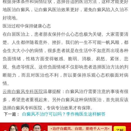
根据身体条件和病情症状，选择合适的医治方法，这样才能更好
地医治白癜风，让白癜风医治效果更好，避免白癜风陷入久治不
好境地。
医治过程中保持健康心态
在白斑医治上，患者朋友保持什么心态也极为关键。大家需要清
楚。人生都伴随着意外、挫折。我们的一生不可能一帆风顺，都
会生大大小小的病情，很多患者就是在生活中不如意而出现各种
负面情绪，性格方面变得敏感、脆弱、消极、易怒、紧张、悲
观、焦虑等情况。这些负面情绪不仅影响患者选择医治方法的判
断能力，而且对医治也不利，所以要保持乐观心态积极面对病
情。
云南白癜风专科医院
温馨提醒：白癜风治疗需要注意的事项有很
多，希望患者重视起来。另外白癜风这种病情医治，首先就应该
选择白癜风专科医院，专病专治效果才有保障。
白癜风不治疗可以吗？李作梅医生这样解答
下一篇：