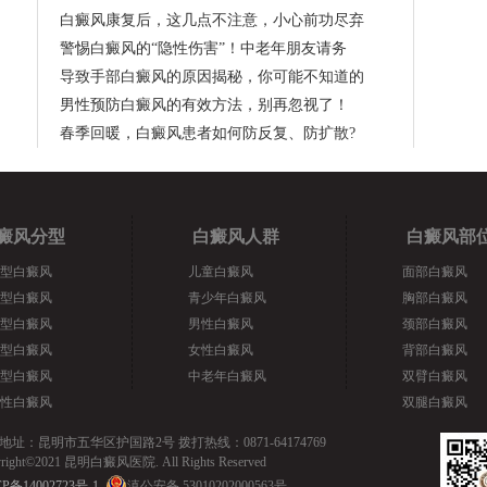
白癜风康复后，这几点不注意，小心前功尽弃
警惕白癜风的“隐性伤害”！中老年朋友请务
导致手部白癜风的原因揭秘，你可能不知道的
男性预防白癜风的有效方法，别再忽视了！
春季回暖，白癜风患者如何防反复、防扩散?
癜风分型
白癜风人群
白癜风部
型白癜风
儿童白癜风
面部白癜风
型白癜风
青少年白癜风
胸部白癜风
型白癜风
男性白癜风
颈部白癜风
型白癜风
女性白癜风
背部白癜风
型白癜风
中老年白癜风
双臂白癜风
性白癜风
双腿白癜风
地址：昆明市五华区护国路2号 拨打热线：0871-64174769
yright©2021 昆明白癜风医院. All Rights Reserved
P备14002723号-1
滇公安备 53010202000563号