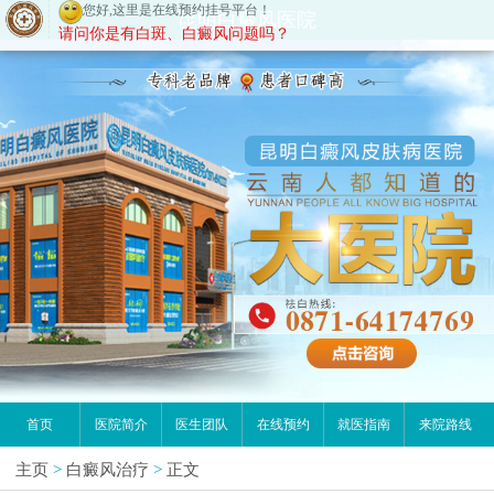
您好,这里是在线预约挂号平台！
昆明白癜风医院
请问你是有白斑、白癜风问题吗？
首页
医院简介
医生团队
在线预约
就医指南
来院路线
主页
>
白癜风治疗
>
正文