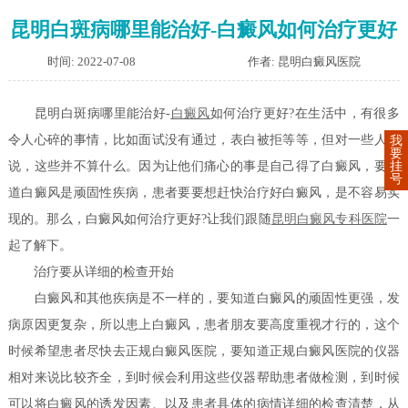
昆明白斑病哪里能治好-白癜风如何治疗更好
时间: 2022-07-08
作者: 昆明白癜风医院
昆明白斑病哪里能治好-
白癜风
如何治疗更好?在生活中，有很多
令人心碎的事情，比如面试没有通过，表白被拒等等，但对一些人来
我
要
挂
说，这些并不算什么。因为让他们痛心的事是自己得了白癜风，要知
号
道白癜风是顽固性疾病，患者要要想赶快治疗好白癜风，是不容易实
现的。那么，白癜风如何治疗更好?让我们跟随
昆明白癜风专科医院
一
起了解下。
治疗要从详细的检查开始
白癜风和其他疾病是不一样的，要知道白癜风的顽固性更强，发
病原因更复杂，所以患上白癜风，患者朋友要高度重视才行的，这个
时候希望患者尽快去正规白癜风医院，要知道正规白癜风医院的仪器
相对来说比较齐全，到时候会利用这些仪器帮助患者做检测，到时候
可以将白癜风的诱发因素、以及患者具体的病情详细的检查清楚，从