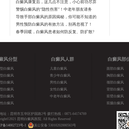
白癜风康复后，这几点不注意，小心前功尽弃
警惕白癜风的“隐性伤害”！中老年朋友请务
导致手部白癜风的原因揭秘，你可能不知道的
男性预防白癜风的有效方法，别再忽视了！
春季回暖，白癜风患者如何防反复、防扩散?
癜风分型
白癜风人群
白癜风部
型白癜风
儿童白癜风
面部白癜风
型白癜风
青少年白癜风
胸部白癜风
型白癜风
男性白癜风
颈部白癜风
型白癜风
女性白癜风
背部白癜风
型白癜风
中老年白癜风
双臂白癜风
性白癜风
双腿白癜风
地址：昆明市五华区护国路2号 拨打热线：0871-64174769
yright©2021 昆明白癜风医院. All Rights Reserved
P备14002723号-1
滇公安备 53010202000563号