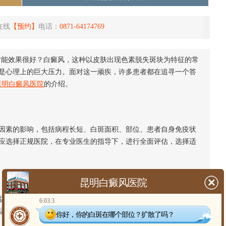
在线
【预约】
电话：
0871-64174769
才能效果很好？白癜风，这种以皮肤出现色素脱失斑块为特征的常
是心理上的巨大压力。面对这一顽疾，许多患者都在追寻一个答
昆明白癜风医院
的介绍。
素的影响，包括病程长短、白斑面积、部位、患者自身免疫状
应选择正规医院，在专业医生的指导下，进行全面评估，选择适
昆明白癜风医院
相关。因此，治疗过程中不能仅仅局限于皮肤本身，更要注重
6:03:3
运动，调节情绪，都有助于提升治疗效果，促进病情恢复。
你好，你的白斑在哪个部位？扩散了吗？