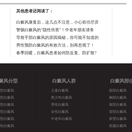
其他患者还阅读了：
白癜风康复后，这几点不注意，小心前功尽弃
警惕白癜风的“隐性伤害”！中老年朋友请务
导致手部白癜风的原因揭秘，你可能不知道的
男性预防白癜风的有效方法，别再忽视了！
春季回暖，白癜风患者如何防反复、防扩散?
癜风分型
白癜风人群
白癜风部
型白癜风
儿童白癜风
面部白癜风
型白癜风
青少年白癜风
胸部白癜风
型白癜风
男性白癜风
颈部白癜风
型白癜风
女性白癜风
背部白癜风
型白癜风
中老年白癜风
双臂白癜风
性白癜风
双腿白癜风