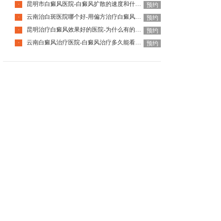
昆明市白癜风医院-白癜风扩散的速度和什么因素有关
·
预约
云南治白斑医院哪个好-用偏方治疗白癜风会有什么风险
·
预约
昆明治疗白癜风效果好的医院-为什么有的人白癜风好得快
·
预约
云南白癜风治疗医院-白癜风治疗多久能看到效果呢
·
预约