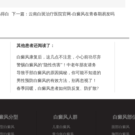
易得白
下一篇：
云南白斑治疗医院官网-白癜风在青春期易发吗
其他患者还阅读了：
白癜风康复后，这几点不注意，小心前功尽弃
警惕白癜风的“隐性伤害”！中老年朋友请务
导致手部白癜风的原因揭秘，你可能不知道的
男性预防白癜风的有效方法，别再忽视了！
春季回暖，白癜风患者如何防反复、防扩散?
癜风分型
白癜风人群
白癜风部
型白癜风
儿童白癜风
面部白癜风
型白癜风
青少年白癜风
胸部白癜风