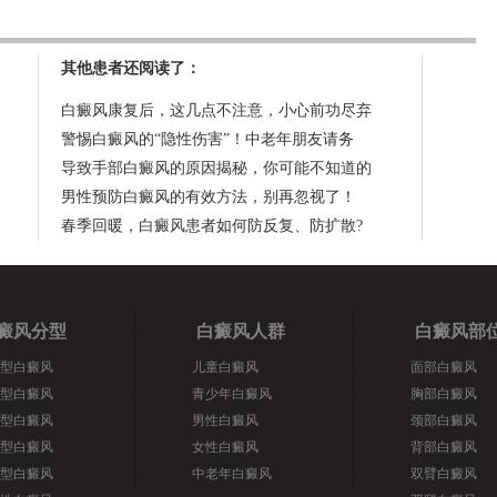
其他患者还阅读了：
白癜风康复后，这几点不注意，小心前功尽弃
警惕白癜风的“隐性伤害”！中老年朋友请务
导致手部白癜风的原因揭秘，你可能不知道的
男性预防白癜风的有效方法，别再忽视了！
春季回暖，白癜风患者如何防反复、防扩散?
癜风分型
白癜风人群
白癜风部
型白癜风
儿童白癜风
面部白癜风
型白癜风
青少年白癜风
胸部白癜风
型白癜风
男性白癜风
颈部白癜风
型白癜风
女性白癜风
背部白癜风
型白癜风
中老年白癜风
双臂白癜风