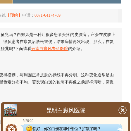
在线
【预约】
电话：
0871-64174769
显征兆吗？白癜风是一种让很多患者头疼的皮肤病，它会在皮肤上
。很多患者在康复后放松警惕，结果病情再次出现。那么，在复
征兆吗?下面请看
云南白癜风专科医院
的介绍。
得模糊，与周围正常皮肤的界线不再分明。这种变化通常是由
黑色素分布不均。若发现白斑的轮廓不再像之前那样清晰，需提
昆明白癜风医院
、刺痛或灼热感，这种不适感可能并不强烈，容易被忽视。然
5:20:29
状态发生了变化，需要多加留意。若伴随白斑范围扩大或颜色加
你好，你的白斑在哪个部位？扩散了吗？