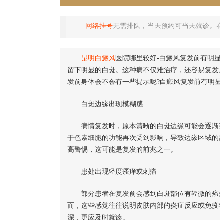
网络挂号
无需排队，当天预约可当天就诊。
昆明
白癜风
医院
哪里较好-白癜风复发前有明
留下明显的白斑。这种病不仅难治疗，还容易复发
发前身体会不会有一些提示呢?白癜风复发前有明显
白斑边缘出现模糊感
病情复发时，原本清晰的白斑边缘可能会逐渐变
于色素细胞的功能再次受到影响，导致边缘区域的
高警惕，这可能是复发的前兆之一。
患处出现轻度瘙痒或刺痛
部分患者在复发前会感到白斑部位有轻微的瘙痒
而，这些感觉往往说明皮肤内部的炎症反应或免疫
深，更应及时就诊。