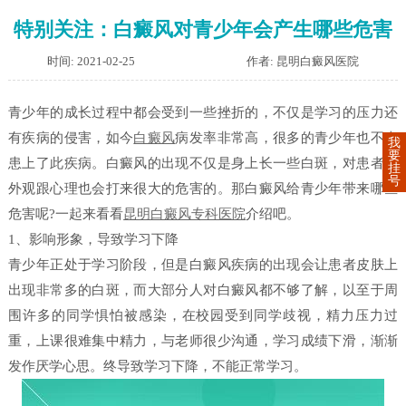
特别关注：白癜风对青少年会产生哪些危害
时间: 2021-02-25
作者: 昆明白癜风医院
青少年的成长过程中都会受到一些挫折的，不仅是学习的压力还
有疾病的侵害，如今
白癜风
病发率非常高，很多的青少年也不幸
我
要
患上了此疾病。白癜风的出现不仅是身上长一些白斑，对患者的
挂
号
外观跟心理也会打来很大的危害的。那白癜风给青少年带来哪些
危害呢?一起来看看
昆明白癜风专科医院
介绍吧。
1、影响形象，导致学习下降
青少年正处于学习阶段，但是白癜风疾病的出现会让患者皮肤上
出现非常多的白斑，而大部分人对白癜风都不够了解，以至于周
围许多的同学惧怕被感染，在校园受到同学歧视，精力压力过
重，上课很难集中精力，与老师很少沟通，学习成绩下滑，渐渐
发作厌学心思。终导致学习下降，不能正常学习。