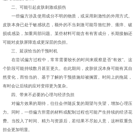
二、可能引起皮肤刺激或损伤
一些偏方涉及使用成分不明的物质，或采用刺激性的外用方式。
皮肤本身已处于敏感状态，额外的不当刺激可能导致红肿、瘙痒、破
损或感染，加重局部问题。某些材料可能含有有害成分，长期接触还
可能对皮肤屏障造成更深层的负担。
三、延误恰当的干预时机
在尝试偏方过程中，常常需要较长的时间来观察是否“有效”。这
个阶段可能持续数月甚至更久。在此期间，皮肤状况本身可能有其自
然变化，而恰当的、基于了解的干预措施却被搁置。时间上的拖延，
有时会让后续的应对变得更为复杂。
四、带来不必要的心理与经济负担
对偏方效果的期待，往往会伴随反复的期望与失望，增加心理压
力。同时，一些偏方所需的材料或配制过程也可能产生持续的经济花
费。当投入了时间、精力与资源后，若结果不尽如人意，这种双重负
担会更加明显。