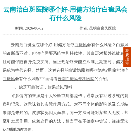
云南治白斑医院哪个好-用偏方治疗白癜风会
有什么风险
时间: 2026-06-02
作者: 昆明白癜风医院
云南治白斑医院哪个好-用偏方治疗
白癜风
会有什么风险？白癜风
我
的诊断虽不难，但治疗需要系统性和持续性。其白斑对紫外线敏感，
要
挂
且可能伴随自身免疫疾病。当正规治疗未能立即满足期望时，偏方容
号
易成为替代选择。然而，这种选择的背后隐藏着哪些隐患?用偏方
治疗
白癜风
会有什么风险?下面请看
云南白癜风专科医院
的介绍。
一、缺乏可靠验证，效果难以预料
许多偏方的来源是个人经验或局部流传，通常没有经过系统的观
察和记录。这意味着其实际作用方式、对不同个体的影响以及长期结
果都是未知的。皮肤状况因人而异，同一方法可能对某些人无效，甚
至引发反作用。依赖这样的方法，相当于在不确定中尝试，往往无法
达到期望的结果。