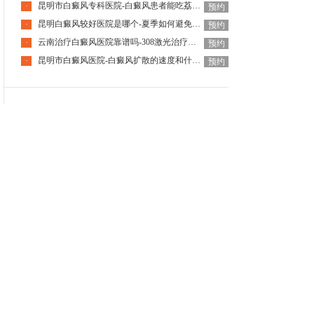
昆明市白癜风专科医院-白癜风患者能吃荔枝吗夏天
·
预约
昆明白癜风较好医院是哪个-夏季如何避免白癜风加重
·
预约
云南治疗白癜风医院靠谱吗-308激光治疗白癜风疼吗
·
预约
昆明市白癜风医院-白癜风扩散的速度和什么因素有关
·
预约