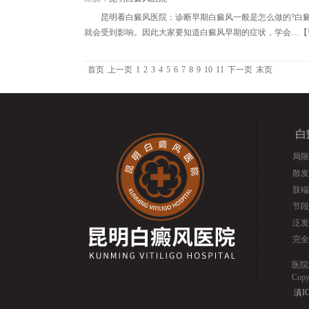
昆明看白癜风医院：诊断早期白癜风一般是怎么做的?白
就会受到影响。因此大家要知道白癜风早期的症状，学会…【
首页
上一页
1
2
3
4
5
6
7
8
9
10
11
下一页
末页
白
局限
散发
肢端
节段
泛发
完全
医院
Cop
滇IC