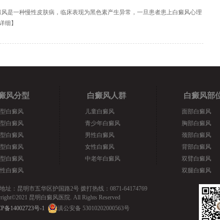
癜风是一种慢性皮肤病，临床表现为黑色素产生异常，一旦患者患上白癜风心理
详细
】
癜风分型
白癜风人群
白癜风部
型白癜风
儿童白癜风
面部白癜风
型白癜风
青少年白癜风
胸部白癜风
型白癜风
男性白癜风
颈部白癜风
型白癜风
女性白癜风
背部白癜风
型白癜风
中老年白癜风
双臂白癜风
性白癜风
双腿白癜风
地址：昆明市五华区护国路2号 拨打热线：0871-64174769
yright©2021 昆明白癜风医院. All Rights Reserved
P备14002723号-1
滇公安备 53010202000563号