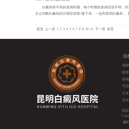
白癜风有不同的发病时期，每个时期的发病症状不同，所
怎么判断白癜风的分期症状呢?接下来，一起和昆明白癜风…
首页
上一页
1
2
3
4
5
6
7
8
9
10
11
下一页
末页
白
局限
散发
肢端
节段
泛发
完全
医院
Cop
滇IC