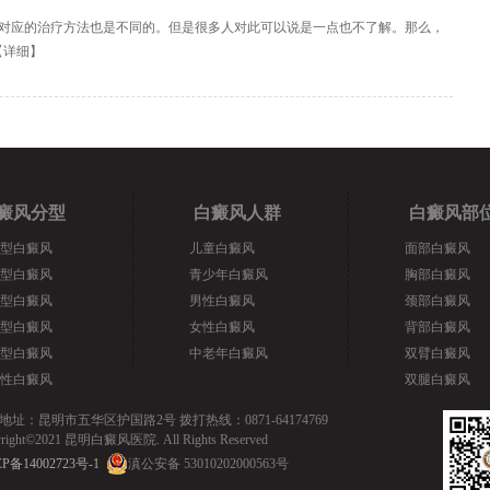
对应的治疗方法也是不同的。但是很多人对此可以说是一点也不了解。那么，
【
详细
】
癜风分型
白癜风人群
白癜风部
型白癜风
儿童白癜风
面部白癜风
型白癜风
青少年白癜风
胸部白癜风
型白癜风
男性白癜风
颈部白癜风
型白癜风
女性白癜风
背部白癜风
型白癜风
中老年白癜风
双臂白癜风
性白癜风
双腿白癜风
地址：昆明市五华区护国路2号 拨打热线：0871-64174769
yright©2021 昆明白癜风医院. All Rights Reserved
P备14002723号-1
滇公安备 53010202000563号