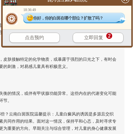
18:36:49
你好，你的白斑在哪个部位？扩散了吗？
损伤(如摩擦、压迫)可能成为诱因。这或许与神经末梢释放的某
于儿童来说，长期的学习压力或心理应激值得关注。
点击预约
立即回复
皮肤接触特定的化学物质，或暴露于强烈的日光之下，有时会
要的刺激，对易感儿童具有积极意义。
衡的情况，或伴有甲状腺功能异常。这些内在的代谢变化可能
环节。
些？云南白斑医院温馨提示：儿童白癜风的诱因是多源且交织
素共同作用的结果。面对这一情况，保持平和心态，及时寻求专
更为重要的方向。早期关注与综合管理，对儿童的身心健康发展