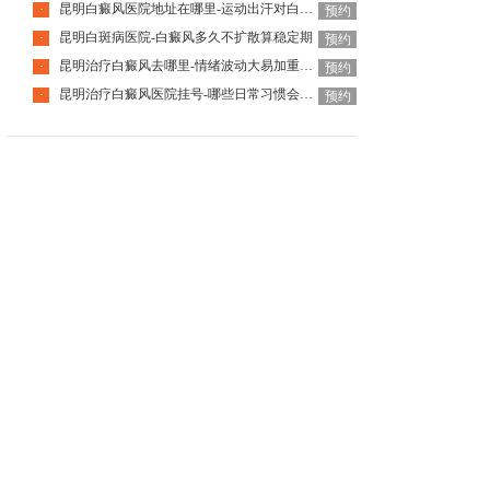
昆明白癜风医院地址在哪里-运动出汗对白癜风有益还是有害
·
预约
昆明白斑病医院-白癜风多久不扩散算稳定期
·
预约
昆明治疗白癜风去哪里-情绪波动大易加重白癜风吗
·
预约
昆明治疗白癜风医院挂号-哪些日常习惯会加重白癜风
·
预约