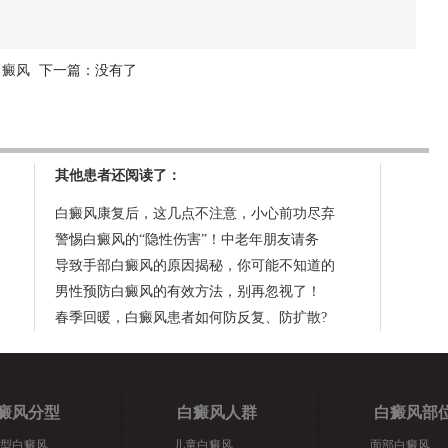
白癜风
下一篇：没有了
其他患者还阅读了：
白癜风康复后，这几点不注意，小心前功尽弃
警惕白癜风的“隐性伤害”！中老年朋友请务
导致手部白癜风的原因揭秘，你可能不知道的
男性预防白癜风的有效方法，别再忽视了！
春季回暖，白癜风患者如何防反复、防扩散?
癜风分型
白癜风人群
白癜风部
型白癜风
儿童白癜风
面部白癜风