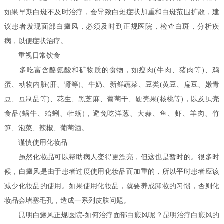
如果早期白斑不及时治疗，会导致白斑症状加重和白斑范围扩散，建
议患者发现面部白癜风，必须及时到正规医院，检查白斑，分析疾
病，以便症状治疗。
重视日常饮食
多吃富含酪氨酸和矿物质的食物，如瘦肉(牛肉、猪肉等)、鸡
蛋、动物内脏(肝、肾等)、牛奶、新鲜蔬菜、豆类(黄豆、扁豆、嫩青
豆、豆制品等)、花生、黑芝麻、葡萄干、硬壳果(核桃等)，以及贝壳
食品(蜗牛、蛤蜊、牡蛎)，避免吃洋葱、大蒜、鱼、虾、羊肉、竹
笋、泡菜、辣椒、葡萄酒。
谨慎使用化妆品
虽然化妆品可以帮助病人变得更漂亮，但这也是暂时的。很多时
候，白癜风是由于患者过度使用化妆品而加重的，所以平时患者应该
减少化妆品的使用。如果使用化妆品，就要养成卸妆的习惯，否则化
妆品会堵塞毛孔，造成一系列皮肤问题。
昆明白癜风正规医院-如何治疗面部白癜风呢？
昆明治疗白癜风
的