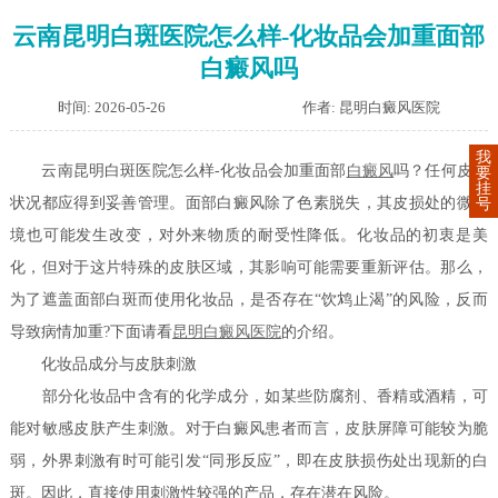
云南昆明白斑医院怎么样-化妆品会加重面部
白癜风吗
时间: 2026-05-26
作者: 昆明白癜风医院
我
云南昆明白斑医院怎么样-化妆品会加重面部
白癜风
吗？任何皮肤
要
挂
状况都应得到妥善管理。面部白癜风除了色素脱失，其皮损处的微环
号
境也可能发生改变，对外来物质的耐受性降低。化妆品的初衷是美
化，但对于这片特殊的皮肤区域，其影响可能需要重新评估。那么，
为了遮盖面部白斑而使用化妆品，是否存在“饮鸩止渴”的风险，反而
导致病情加重?下面请看
昆明白癜风医院
的介绍。
化妆品成分与皮肤刺激
部分化妆品中含有的化学成分，如某些防腐剂、香精或酒精，可
能对敏感皮肤产生刺激。对于白癜风患者而言，皮肤屏障可能较为脆
弱，外界刺激有时可能引发“同形反应”，即在皮肤损伤处出现新的白
斑。因此，直接使用刺激性较强的产品，存在潜在风险。