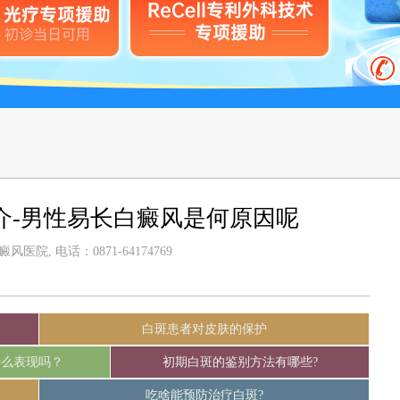
介-男性易长白癜风是何原因呢
医院, 电话：0871-64174769
白斑患者对皮肤的保护
什么表现吗？
初期白斑的鉴别方法有哪些?
吃啥能预防治疗白斑?