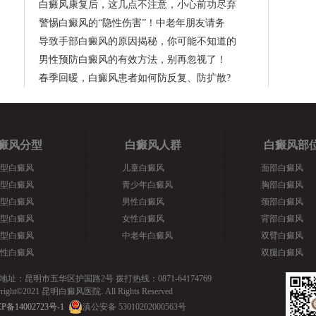
白癜风康复后，这几点不注意，小心前功尽弃
警惕白癜风的“隐性伤害”！中老年朋友请务
导致手部白癜风的原因揭秘，你可能不知道的
男性预防白癜风的有效方法，别再忽视了！
春季回暖，白癜风患者如何防反复、防扩散?
癜风分型
白癜风人群
白癜风部
型白癜风
儿童白癜风
面部白癜风
型白癜风
青少年白癜风
胸部白癜风
型白癜风
男性白癜风
颈部白癜风
型白癜风
女性白癜风
背部白癜风
型白癜风
中老年白癜风
双臂白癜风
性白癜风
双腿白癜风
地址：昆明市五华区护国路2号 拨打热线：0871-64174769
yright©2021 昆明白癜风医院. All Rights Reserved
P备14002723号-1
滇公安备 53010202000563号