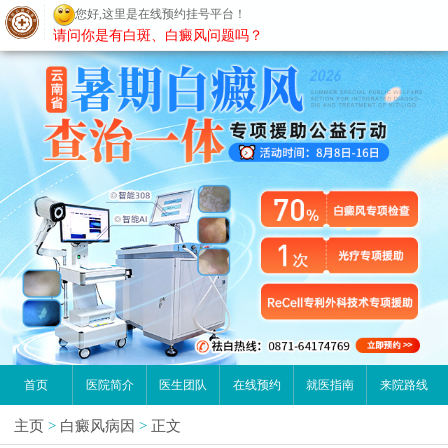
您好,这里是在线预约挂号平台！
昆明白癜风医院
请问你是有白斑、白癜风问题吗？
首页
医院简介
医生团队
在线预约
就医指南
来院路线
主页
>
白癜风病因
>
正文