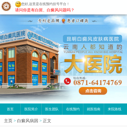
您好,这里是在线预约挂号平台！
昆明白癜风医院
请问你是有白斑、白癜风问题吗？
首页
医院简介
医生团队
在线预约
就医指南
来院路线
主页
>
白癜风病因
>
正文