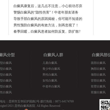
白癜风康复后，这几点不注意，小心前功尽弃
警惕白癜风的“隐性伤害”！中老年朋友请务
导致手部白癜风的原因揭秘，你可能不知道的
男性预防白癜风的有效方法，别再忽视了！
春季回暖，白癜风患者如何防反复、防扩散?
癜风分型
白癜风人群
白癜风部
型白癜风
儿童白癜风
面部白癜风
型白癜风
青少年白癜风
胸部白癜风
型白癜风
男性白癜风
颈部白癜风
型白癜风
女性白癜风
背部白癜风
型白癜风
中老年白癜风
双臂白癜风
性白癜风
双腿白癜风
地址：昆明市五华区护国路2号 拨打热线：0871-64174769
yright©2021 昆明白癜风医院. All Rights Reserved