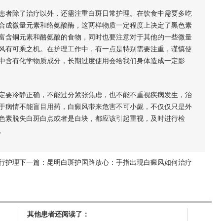
患者除了治疗以外，还需注重白斑日常护理。在饮食中需要多吃
合成微量元素和络氨酸酶，这两样物质一定程度上决定了黑色素
富含铜元素和酪氨酸的食物，同时也要注意对于其他的一些微量
风有可乘之机。在护理工作中，有一点是特别需要注重，谨慎使
中含有化学物质成分，长期过度使用会给我们身体造成一定影
定要冷静正确，不能过分紧张焦虑，也不能不重视疾病发生，治
于病情不能盲目用药，白癜风带来危害不可小觑，不仅仅只是外
色素脱失白斑白点或者是白块，都应该引起重视，及时进行检
。
行护理
下一篇：
昆明白斑护国路放心：手指出现白癜风如何治疗
其他患者还阅读了：