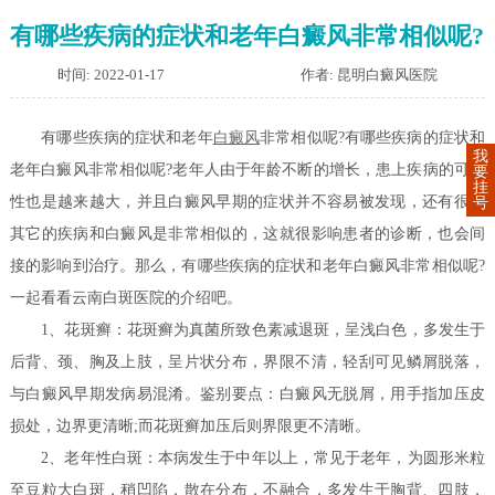
有哪些疾病的症状和老年白癜风非常相似呢?
时间: 2022-01-17
作者: 昆明白癜风医院
有哪些疾病的症状和老年
白癜风
非常相似呢?
有哪些疾病的症状和
我
老年白癜风非常相似呢?老年人由于年龄不断的增长，患上疾病的可能
要
挂
性也是越来越大，并且白癜风早期的症状并不容易被发现，还有很多
号
其它的疾病和白癜风是非常相似的，这就很影响患者的诊断，也会间
接的影响到治疗。那么，有哪些疾病的症状和老年白癜风非常相似呢?
一起看看云南白斑医院的介绍吧。
1、花斑癣：花斑癣为真菌所致色素减退斑，呈浅白色，多发生于
后背、颈、胸及上肢，呈片状分布，界限不清，轻刮可见鳞屑脱落，
与白癜风早期发病易混淆。鉴别要点：白癜风无脱屑，用手指加压皮
损处，边界更清晰;而花斑癣加压后则界限更不清晰。
2、老年性白斑：本病发生于中年以上，常见于老年，为圆形米粒
至豆粒大白斑，稍凹陷，散在分布，不融合，多发生于胸背、四肢，