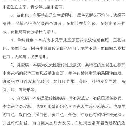
不发生在面部。青少年儿童不发病。
3、贫血痣：主要特点是出生后即有，黑色素脱失不均匀，边缘不
清楚，呈颜色很浅的淡白色斑片，多局限在某部位。多数患者不扩
散，皮损随着皮肤增长而增大。
4、单纯糠疹：本病为多见于儿童颜面的表浅性减色斑，呈苍白
色，表面干燥，附有少量细碎灰白色鳞屑，境界不清，而白癜风皮损
色白，无鳞屑，境界清晰。
5、斑驳病：本病为先天性遗传性皮肤病，具特征的是发生在额部
中央或稍偏部位三角形或菱形白斑，并伴有横跨发际的局限性白发。
斑驳病亦可伴发其他畸形，如虹膜异常、聋哑、精神发育异常、兔
唇、耳、齿畸形等。
6、白化病：本病是遗传性疾病，常有家族史，有的已遗传数代。
本病是全身皮肤、毛发和眼部组织色素的先天性减少或缺乏。毛发呈
纯白色、银白色、淡白色、黄白色、金色、红茶色有如绢丝样光泽，
并且纤细如丝。而白癜风是后天发病，白斑周围常有着色过深的边