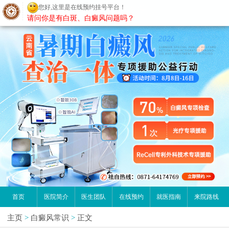
您好,这里是在线预约挂号平台！
昆明白癜风医院
请问你是有白斑、白癜风问题吗？
首页
医院简介
医生团队
在线预约
就医指南
来院路线
主页
>
白癜风常识
>
正文