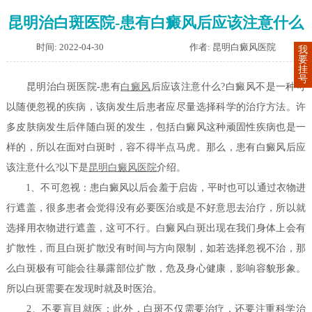
昆明治白斑医院-患有白癜风后应该注意什么
时间: 2022-04-30
作者: 昆明白癜风医院
我
要
挂
号
昆明治白斑医院-患有
白癜风
后应该注意什么?白癜风不是一种可
以随便忽视的疾病，该病发生后患者应尽量选择科学的治疗方法。许
多皮肤病发生后伴随白斑的发生，包括白癜风这种顽固性疾病也是一
样的，所以在面对白斑时，容不得半点马虎。那么，患有白癜风后应
该注意什么?以下是
昆明白癜风医院
介绍。
1、不可忽视：患白癜风以后会羞于启齿，平时也可以通过衣物进
行遮盖，很多患者会觉得没有必要医治或是不好意思去治疗，所以就
选择用衣物进行遮盖，这可不行。白癜风白斑出现在我们身体上会有
扩散性，而且白斑扩散没有时间与方向限制，如若选择忽视不治，那
么白斑极有可能会往暴露部位扩散，危及身心健康，影响容貌形象。
所以白斑需要在发现时就及时医治。
2、不要盲目就医：此外，白斑不仅需要治疗，还要注重科学治