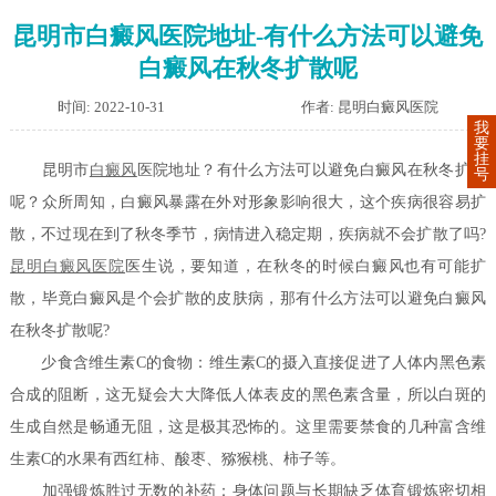
昆明市白癜风医院地址-有什么方法可以避免
白癜风在秋冬扩散呢
时间: 2022-10-31
作者: 昆明白癜风医院
我
要
挂
昆明市
白癜风
医院地址？有什么方法可以避免白癜风在秋冬扩散
号
呢？众所周知，白癜风暴露在外对形象影响很大，这个疾病很容易扩
散，不过现在到了秋冬季节，病情进入稳定期，疾病就不会扩散了吗?
昆明白癜风医院
医生说，要知道，在秋冬的时候白癜风也有可能扩
散，毕竟白癜风是个会扩散的皮肤病，那有什么方法可以避免白癜风
在秋冬扩散呢?
少食含维生素C的食物：维生素C的摄入直接促进了人体内黑色素
合成的阻断，这无疑会大大降低人体表皮的黑色素含量，所以白斑的
生成自然是畅通无阻，这是极其恐怖的。这里需要禁食的几种富含维
生素C的水果有西红柿、酸枣、猕猴桃、柿子等。
加强锻炼胜过无数的补药：身体问题与长期缺乏体育锻炼密切相