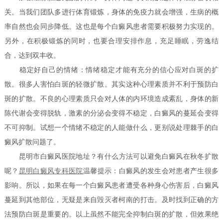
关。当我们团队多进行体育锻炼，身体的免疫力就会增强，生病的概
率自然也会同步降低。这也是每个白癜风患者需要积极努力实现的。
另外，在积极锻炼的同时，也要合理安排作息，充足睡眠，劳逸结
合，达到双丰收。
稳定好自己的情绪：情绪稳定才能有充分的信心应对白斑的扩
散。很多人害怕白斑的轻微扩散。其实这种心理素质并不利于预防白
斑的扩散。不良的心理素质只会对人体的内环境造成紊乱，身体的新
陈代谢会变得脱轨，激素的分泌会变得不稳定，白癜风的蔓延会变得
不可抑制。试想一个情绪不稳定的人能做什么，更别说处理棘手的白
癜风扩散问题了。
昆明市白癜风医院地址？有什么方法可以避免白癜风在秋冬扩散
呢？
昆明白癜风专科医院
温馨提示：白癜风的发生会对患者产生很多
影响。所以，如果在每一个白癜风患者遭受各种身心伤害后，白癜风
蔓延到其他部位，无疑是来自毁灭者柯南的打击。及时找到正确的方
法预防白斑是重要的。以上虽然不能完全抑制白斑的扩散，但效果绝