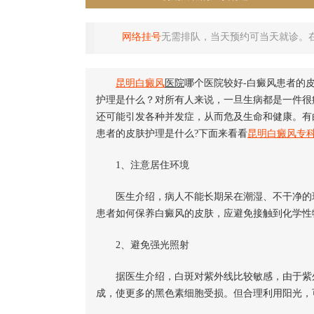
网络挂号
无需排队，当天预约可当天就诊。
昆明
白癜风
医院
哪个医院较好-白癜风患者的
护理是什么？对所有人来说，一旦生病都是一件很
还可能引发各种并发症，从而危及生命和健康。有
患者的皮肤护理是什么?下面来看看
昆明白癜风专
1、注意居住环境
医生介绍，病人不能长期呆在潮湿、不干净的环
患者如何保养白癜风的皮肤，应避免接触到化学性
2、避免强光照射
据医生介绍，白斑对紫外线比较敏感，由于紫外
成，使更多的黑色素细胞受损。但合理利用阳光，