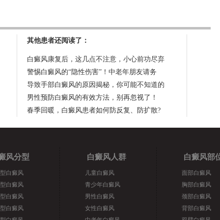
其他患者还阅读了：
白癜风康复后，这几点不注意，小心前功尽弃
警惕白癜风的“隐性伤害”！中老年朋友请务
导致手部白癜风的原因揭秘，你可能不知道的
男性预防白癜风的有效方法，别再忽视了！
春季回暖，白癜风患者如何防反复、防扩散?
癜风分型
白癜风人群
白癜风部
型白癜风
儿童白癜风
面部白癜风
型白癜风
青少年白癜风
胸部白癜风
型白癜风
男性白癜风
颈部白癜风
型白癜风
女性白癜风
背部白癜风