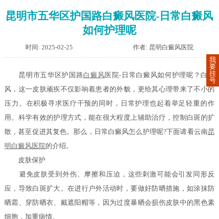
昆明市五华区护国路白癜风医院-日常白癜风
如何护理呢
时间: 2025-02-25
作者: 昆明白癜风医院
我
要
挂
昆明市五华区护国路
白癜风
医院-日常白癜风如何护理呢？白癜
号
风，这一皮肤顽疾不仅影响着患者的外貌，更给其心理带来了不小的
压力。在积极寻求医疗干预的同时，日常护理也起着举足轻重的作
用。科学有效的护理方式，能在很大程度上辅助治疗，控制白斑的扩
散，甚至促进其复色。那么，日常白癜风怎么护理呢?下面请看云南
昆
明白癜风医院
的介绍。
皮肤保护
避免皮肤受到外伤、摩擦和压迫，这些刺激可能会引发同形反
应，导致白斑扩大。在进行户外活动时，要做好防晒措施，如涂抹防
晒霜、穿防晒衣、戴遮阳帽等，因为过度暴晒会损伤皮肤中的黑色素
细胞，加重病情。