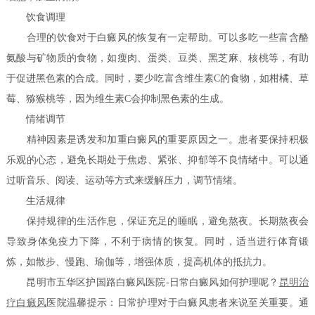
饮食调理
合理的饮食对于白癜风的恢复有一定帮助。可以多吃一些富含酪
氨酸与矿物质的食物，如瘦肉、蛋类、豆类、黑芝麻、核桃等，有助
于促进黑色素的合成。同时，要少吃富含维生素C的食物，如柑橘、草
莓、猕猴桃等，因为维生素C会抑制黑色素的生成。
情绪调节
精神因素是诱发和加重白癜风的重要原因之一。患者要保持积极
乐观的心态，避免长期处于焦虑、紧张、抑郁等不良情绪中。可以通
过听音乐、阅读、运动等方式来缓解压力，调节情绪。
生活规律
保持规律的生活作息，保证充足的睡眠，避免熬夜。长期熬夜会
导致身体免疫力下降，不利于病情的恢复。同时，适当进行体育锻
炼，如散步、慢跑、瑜伽等，增强体质，提高机体的抵抗力。
昆明市五华区护国路白癜风医院-日常白癜风如何护理呢？
昆明
治
疗白癜风
医院温馨提示：日常护理对于白癜风患者来说至关重要。通