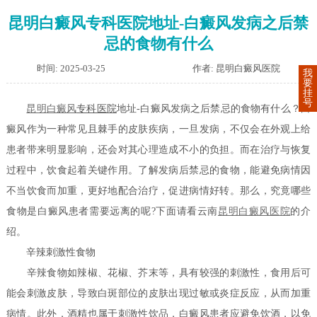
昆明白癜风专科医院地址-白癜风发病之后禁
忌的食物有什么
时间: 2025-03-25
作者: 昆明白癜风医院
我
要
挂
号
昆明
白癜风
专科医院
地址-白癜风发病之后禁忌的食物有什么？白
癜风作为一种常见且棘手的皮肤疾病，一旦发病，不仅会在外观上给
患者带来明显影响，还会对其心理造成不小的负担。而在治疗与恢复
过程中，饮食起着关键作用。了解发病后禁忌的食物，能避免病情因
不当饮食而加重，更好地配合治疗，促进病情好转。那么，究竟哪些
食物是白癜风患者需要远离的呢?下面请看云南
昆明白癜风医院
的介
绍。
辛辣刺激性食物
辛辣食物如辣椒、花椒、芥末等，具有较强的刺激性，食用后可
能会刺激皮肤，导致白斑部位的皮肤出现过敏或炎症反应，从而加重
病情。此外，酒精也属于刺激性饮品，白癜风患者应避免饮酒，以免