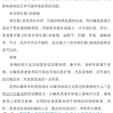
影响身体的正常代谢和免疫系统功能。
富含维生素C的食物
维生素C具有美白作用，它能抑制黑色素的合成。而白癜风患者正
是由于黑色素细胞受损，导致黑色素合成减少，才出现白斑。所以，
患者要尽量少吃富含维生素C的食物，如橙子、柠檬、草莓、猕猴桃
等。不过，也并非完全不能吃，适当摄入一些含维生素C较低的蔬果还
是可以的。
发物
发物容易引起旧病复发或加重病情。像羊肉、海鲜等都属于发
物，白癜风患者食用后可能会导致白斑扩散。尤其是海鲜，还可能引
起过敏反应，对皮肤造成进一步伤害。
昆明白癜风专科医院地址-白癜风发病之后禁忌的食物有什么？
昆
明
治疗白癜风
医院温馨提示：白癜风患者在饮食上要格外注意，避免
食用上述禁忌食物。合理的饮食搭配有助于病情的控制和恢复。同
时，患者还应保持积极的心态，配合医生的治疗，争取早日康复。