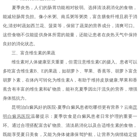
夏季炎热，人们的肠胃功能相对较弱。选择清淡易消化的食物，
能减轻肠胃负担。像小米粥、南瓜粥等粥类，富含膳食纤维且易于消
化;清炒时蔬如西兰花、菠菜等，保留了蔬菜的营养成分，清爽可口。
这些食物不仅能提供身体所需的能量，还能让患者在炎热天气中保持
良好的消化状态。
三、富含维生素的果蔬
维生素对人体健康至关重要，但需注意维生素C的摄入。患者可以
多吃富含维生素B、E的果蔬，如胡萝卜、苹果、香蕉等。胡萝卜富含
胡萝卜素，在体内可转化为维生素A，有助于维持皮肤健康;苹果和香
蕉含有丰富的维生素和矿物质，能补充夏季因出汗流失的营养，增强
身体抵抗力。
昆明治白癜风好的医院-夏季白癜风患者吃哪些更有营养？云南
昆
明白癜风医院
温馨提示：夏季饮食是白癜风患者日常护理的重要一
环。通过合理搭配富含矿物质、清淡易消化以及合适维生素的食物，
既能享受夏日美食，又能为身体健康保驾护航，让营养为病情稳定提