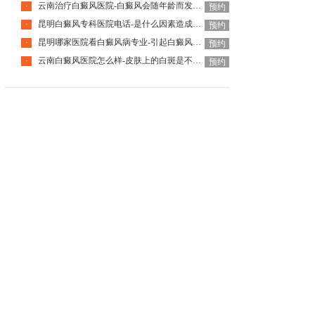
云南治疗白癜风医院-白癜风会随年龄而发展吗
·
预约
昆明白癜风专科医院电话-是什么因素造成了白癜风的恶化
·
预约
昆明哪家医院看白癜风病专业-引起白癜风发病的原因是什么
·
预约
云南白癜风医院怎么样-皮肤上的白斑是不是白癜风呢
·
预约