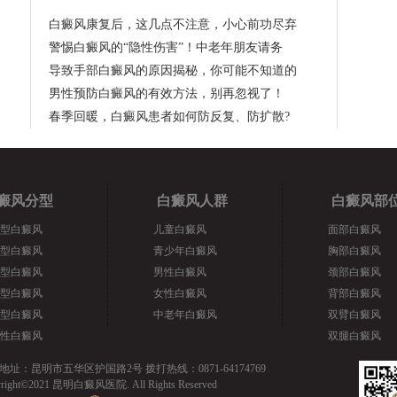
白癜风康复后，这几点不注意，小心前功尽弃
警惕白癜风的“隐性伤害”！中老年朋友请务
导致手部白癜风的原因揭秘，你可能不知道的
男性预防白癜风的有效方法，别再忽视了！
春季回暖，白癜风患者如何防反复、防扩散?
癜风分型
白癜风人群
白癜风部
型白癜风
儿童白癜风
面部白癜风
型白癜风
青少年白癜风
胸部白癜风
型白癜风
男性白癜风
颈部白癜风
型白癜风
女性白癜风
背部白癜风
型白癜风
中老年白癜风
双臂白癜风
性白癜风
双腿白癜风
地址：昆明市五华区护国路2号 拨打热线：0871-64174769
yright©2021 昆明白癜风医院. All Rights Reserved