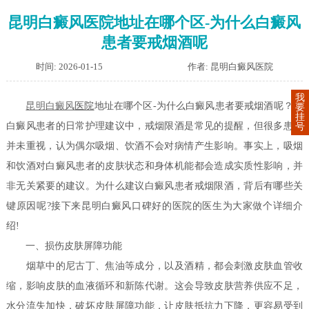
昆明白癜风医院地址在哪个区-为什么白癜风
患者要戒烟酒呢
时间: 2026-01-15
作者: 昆明白癜风医院
我
昆明
白癜风
医院
地址在哪个区-为什么白癜风患者要戒烟酒呢？在
要
挂
白癜风患者的日常护理建议中，戒烟限酒是常见的提醒，但很多患者
号
并未重视，认为偶尔吸烟、饮酒不会对病情产生影响。事实上，吸烟
和饮酒对白癜风患者的皮肤状态和身体机能都会造成实质性影响，并
非无关紧要的建议。为什么建议白癜风患者戒烟限酒，背后有哪些关
键原因呢?接下来昆明白癜风口碑好的医院的医生为大家做个详细介
绍!
一、损伤皮肤屏障功能
烟草中的尼古丁、焦油等成分，以及酒精，都会刺激皮肤血管收
缩，影响皮肤的血液循环和新陈代谢。这会导致皮肤营养供应不足，
水分流失加快，破坏皮肤屏障功能，让皮肤抵抗力下降，更容易受到