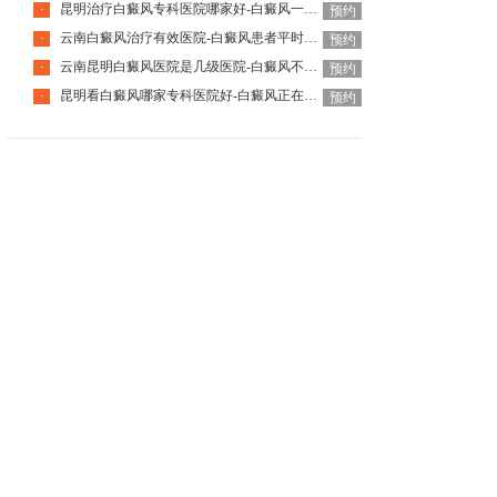
昆明治疗白癜风专科医院哪家好-白癜风一般会经历几个时期
·
预约
云南白癜风治疗有效医院-白癜风患者平时应该注意哪些护理细节
·
预约
云南昆明白癜风医院是几级医院-白癜风不治疗危害大吗
·
预约
昆明看白癜风哪家专科医院好-白癜风正在变好的症状都有哪些
·
预约