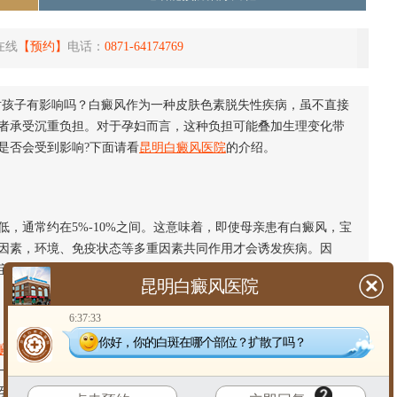
在线
【预约】
电话：
0871-64174769
对孩子有影响吗？白癜风作为一种皮肤色素脱失性疾病，虽不直接
者承受沉重负担。对于孕妇而言，这种负担可能叠加生理变化带
是否会受到影响?下面请看
昆明白癜风医院
的介绍。
通常约在5%-10%之间。这意味着，即使母亲患有白癜风，宝
因素，环境、免疫状态等多重因素共同作用才会诱发疾病。因
宝宝的皮肤状况，做好日常观察。
昆明白癜风医院
6:37:33
你好，你的白斑在哪个部位？扩散了吗？
癜风
的药物可能对胎儿发育有潜在风险。因此，在孕期应避免自
一般建议以温和的皮肤护理为主，如使用安全的保湿产品，并严
孕前或产后进行。