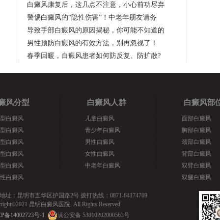
白癜风康复后，这几点不注意，小心前功尽弃
警惕白癜风的“隐性伤害”！中老年朋友请务
导致手部白癜风的原因揭秘，你可能不知道的
男性预防白癜风的有效方法，别再忽视了！
春季回暖，白癜风患者如何防反复、防扩散?
癜风分型
白癜风人群
白癜风部
型白癜风
儿童白癜风
面部白癜风
型白癜风
青少年白癜风
胸部白癜风
型白癜风
男性白癜风
颈部白癜风
型白癜风
女性白癜风
背部白癜风
型白癜风
中老年白癜风
双臂白癜风
性白癜风
双腿白癜风
地址：昆明市五华区护国路2号 拨打热线：0871-64174769
yright©2021 昆明白癜风医院. All Rights Reserved
P备14002723号-1
滇公安备 53010202000563号