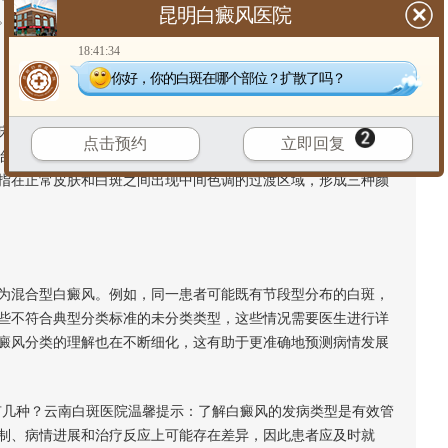
昆明白癜风医院
。在稳定期，治疗重点可转向促进色素恢复。准确判断病情阶段
18:41:34
你好，你的白斑在哪个部位？扩散了吗？
表现类型。例如，泛发型白癜风是指白斑面积超过体表面积的
点击预约
立即回复
但治疗难度较大。黏膜型白癜风则主要影响口腔、生殖器等黏膜部
指在正常皮肤和白斑之间出现中间色调的过渡区域，形成三种颜
混合型白癜风。例如，同一患者可能既有节段型分布的白斑，
些不符合典型分类标准的未分类类型，这些情况需要医生进行详
癜风分类的理解也在不断细化，这有助于更准确地预测病情发展
几种？云南白斑医院温馨提示：了解白癜风的发病类型是有效管
制、病情进展和治疗反应上可能存在差异，因此患者应及时就