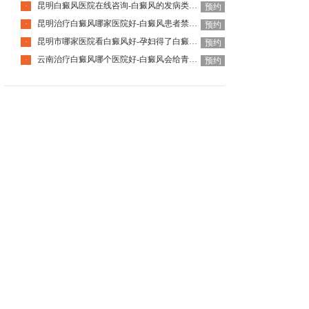
昆明白癜风医院在线咨询-白癜风的发病类型有几种
·
预约
昆明治疗白癜风哪家医院好-白癜风患者禁止吃什么食物
·
预约
昆明市哪家医院看白癜风好-孕妇得了白癜风对孩子有影响吗
·
预约
云南治疗白癜风哪个医院好-白癜风会给青少年患者带来什么危害
·
预约