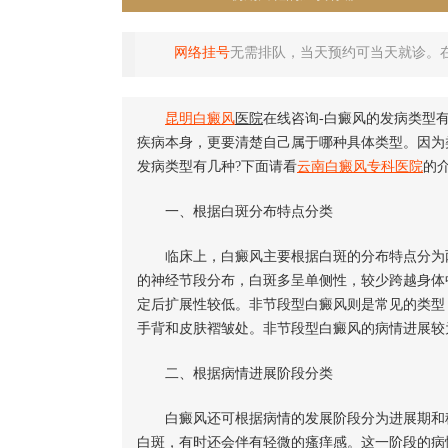
网络挂号
无需排队，当天预约可当天就诊。
昆明
白癜风
医院
在线咨询-白癜风的发病类型
疾病本身，更要清楚自己属于哪种具体类型。因为
发病类型有几种?下面请看
云南白癜风专科医院
的
一、根据白斑分布特点分类
临床上，白癜风主要根据白斑的分布特点分为两
的神经节段分布，白斑多呈单侧性，较少跨越身体
定后扩展性较低。非节段型白癜风则是常见的类型
手背和皮肤褶皱处。非节段型白癜风的病情进展较
二、根据病情进展阶段分类
白癜风还可根据病情的发展阶段分为进展期和稳
白斑，有时还会伴有轻微的瘙痒感。这一阶段的病