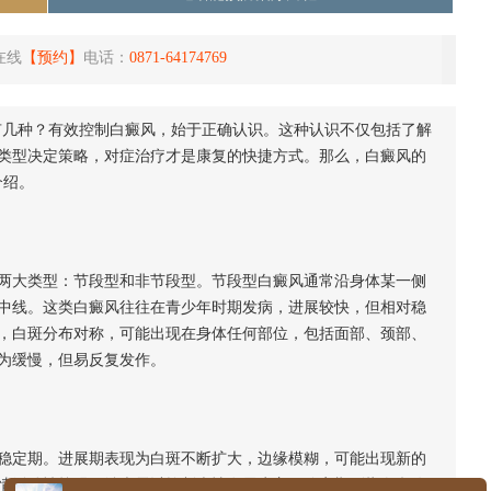
在线
【预约】
电话：
0871-64174769
有几种？有效控制白癜风，始于正确认识。这种认识不仅包括了解
类型决定策略，对症治疗才是康复的快捷方式。那么，白癜风的
介绍。
大类型：节段型和非节段型。节段型白癜风通常沿身体某一侧
中线。这类白癜风往往在青少年时期发病，进展较快，但相对稳
，白斑分布对称，可能出现在身体任何部位，包括面部、颈部、
为缓慢，但易反复发作。
定期。进展期表现为白斑不断扩大，边缘模糊，可能出现新的
情活动性较强，治疗需以控制病情发展为主。稳定期则指白斑停