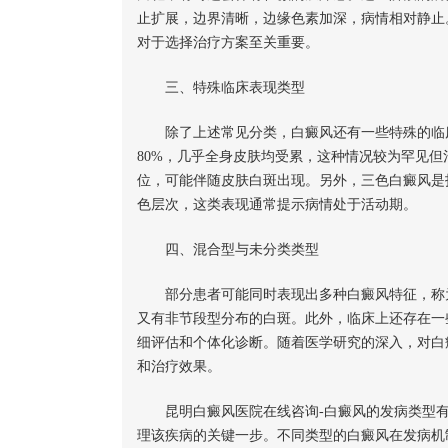
止扩展，边界清晰，边缘色素加深，病情相对静止
对于选择治疗方案至关重要。
三、特殊临床表现类型
除了上述常见分类，白癜风还有一些特殊的临床
80%，几乎全身皮肤均受累，这种情况较为罕见
位，可能伴随皮肤白斑出现。另外，三色白癜风是
色层次，这类表现通常提示病情处于活动期。
四、混合型与未分类类型
部分患者可能同时表现出多种白癜风特征，称为
又有非节段型分布的白斑。此外，临床上还存在一
细评估和个体化诊断。随着医学研究的深入，对白
和治疗效果。
昆明白癜风医院在线咨询-白癜风的发病类型有
理该疾病的关键一步。不同类型的白癜风在发病机