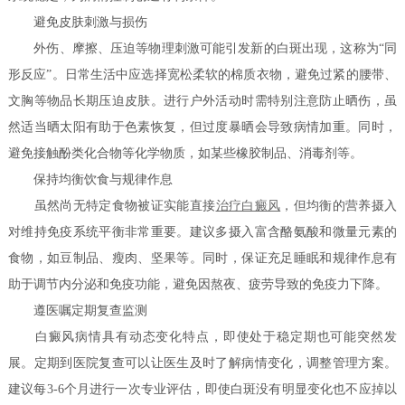
避免皮肤刺激与损伤
外伤、摩擦、压迫等物理刺激可能引发新的白斑出现，这称为“同
形反应”。日常生活中应选择宽松柔软的棉质衣物，避免过紧的腰带、
文胸等物品长期压迫皮肤。进行户外活动时需特别注意防止晒伤，虽
然适当晒太阳有助于色素恢复，但过度暴晒会导致病情加重。同时，
避免接触酚类化合物等化学物质，如某些橡胶制品、消毒剂等。
保持均衡饮食与规律作息
虽然尚无特定食物被证实能直接
治疗白癜风
，但均衡的营养摄入
对维持免疫系统平衡非常重要。建议多摄入富含酪氨酸和微量元素的
食物，如豆制品、瘦肉、坚果等。同时，保证充足睡眠和规律作息有
助于调节内分泌和免疫功能，避免因熬夜、疲劳导致的免疫力下降。
遵医嘱定期复查监测
白癜风病情具有动态变化特点，即使处于稳定期也可能突然发
展。定期到医院复查可以让医生及时了解病情变化，调整管理方案。
建议每3-6个月进行一次专业评估，即使白斑没有明显变化也不应掉以