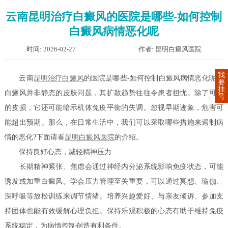
云南昆明治疗白癜风的医院是哪些-如何控制
白癜风病情恶化呢
时间: 2026-02-27
作者: 昆明白癜风医院
我
云南
昆明治疗
白癜风
的医院是哪些-如何控制白癜风病情恶化呢？
要
挂
白癜风并非静态的皮肤问题，其扩散趋势往往令患者担忧。除了可见
号
的皮损，它还可能暗示机体免疫平衡的失调。忽视早期迹象，危害可
能超出预期。那么，在日常生活中，我们可以采取哪些措施来遏制病
情的恶化?下面请看
昆明白癜风医院
的介绍。
保持良好心态，减轻精神压力
长期精神紧张、焦虑会通过神经内分泌系统影响免疫状态，可能
诱发或加重白癜风。学会压力管理至关重要，可以通过冥想、瑜伽、
深呼吸等放松训练来调节情绪。培养兴趣爱好、与亲友倾诉、参加支
持团体也能有效缓解心理负担。保持乐观积极的心态有助于维持免疫
系统稳定，为病情控制创造有利条件。