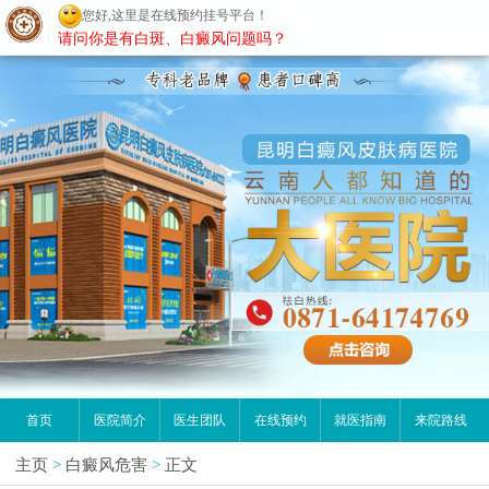
您好,这里是在线预约挂号平台！
昆明白癜风医院
请问你是有白斑、白癜风问题吗？
首页
医院简介
医生团队
在线预约
就医指南
来院路线
主页
>
白癜风危害
>
正文