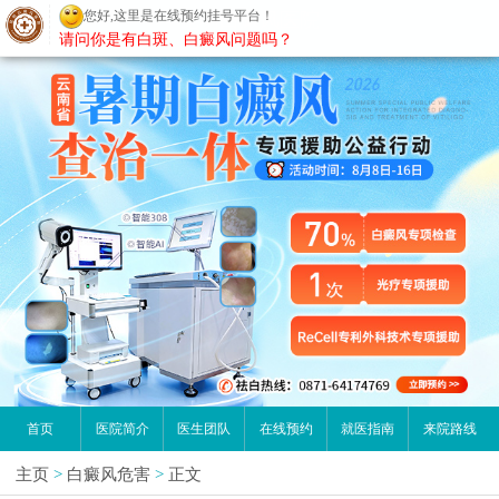
您好,这里是在线预约挂号平台！
昆明白癜风医院
请问你是有白斑、白癜风问题吗？
首页
医院简介
医生团队
在线预约
就医指南
来院路线
主页
>
白癜风危害
>
正文