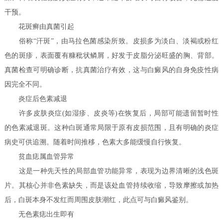
干预。
花斑癣由真菌引起
俗称“汗斑”，由马拉色菌感染所致。皮损多为淡白、淡褐或粉红
色的斑疹，表面覆有糠秕状鳞屑，好发于皮脂分泌旺盛的胸、背部。
真菌检查可明确诊断，抗真菌治疗有效，这与白癜风的自身免疫性病
因完全不同。
炎症后色素减退
许多皮肤炎症(如湿疹、皮炎等)在恢复后，局部可能遗留暂时性
的色素减退斑。这种白斑通常局限于原有皮损范围，且有明确的炎症
病史可供追溯。随着时间推移，色素大多能缓慢自行恢复。
贫血痣属血管异常
这是一种先天性的局部血管功能异常，表现为边界清晰的浅色斑
片。其核心并非色素缺失，而是该处血管持续收缩，导致摩擦或加热
后，白斑本身不发红而周围皮肤潮红，此点可与白癜风鉴别。
无色素痣出生即有