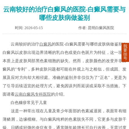
云南较好的治疗白癜风的医院-白癜风需要与
哪些皮肤病做鉴别
时间: 2026-05-15
作者: 昆明白癜风医院
云南较好的治疗
白癜风
的医院-白癜风需要与哪些皮肤病做鉴别？
我
要
白癜风以皮肤出现边界清晰的乳白色或瓷白色斑片为特征，这一现象
挂
号
本质上是皮肤局部黑色素细胞的缺失。然而，皮肤颜色的改变并非白
癜风的“专利”，多种皮肤问题都可能在外观上与之相似，但成因、发
展及应对方向却大相径庭。准确的鉴别并非仅仅为了“正名”，更是为
了引导后续适宜的处理方式，避免因误判而延误或采取不当措施。下
面请看
云南白癜风专科医院
的介绍。
白色糠疹常见于儿童
这是一种常出现在儿童及青少年面部的色素减退斑，表面常有细
薄鳞屑，边缘模糊。与白癜风纯粹的色素脱失不同，它更多与皮肤干
燥、日晒或轻微的炎症有关，通常随年龄增长可自行改善，无需过度