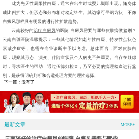
此为先天性局限性白斑，通常在出生时或婴儿期即出现，随身体
成比例扩大，但形态和分布相对稳定终生。其边缘可呈锯齿状，不像
白癜风那样具有明显的进行性扩散趋势。
云南较好的
治疗白癜风
的医院-白癜风需要与哪些皮肤病做鉴别？
云南白斑医院温馨提示：一些其他情况如老年性白斑、特发性点状色
素减少症等，也需在专业诊断中予以考虑。总体而言，面对皮肤白
斑，观察其形态、演变、伴随症状及个人病史至关重要。当存在疑虑
时，寻求医生的帮助，通过伍德灯检查，乃至必要的病理检查进行鉴
别，是获得明确判断和合适处理方案的理性选择。
下一篇：没有了
最新文章
MORE+
云南较好的治疗白癜风的医院-白癜风需要与哪些