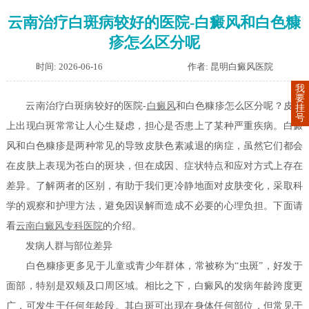
云南治疗白斑病较好的医院-白癜风和白色糠
疹怎么区分呢
时间: 2026-06-16
作者: 昆明白癜风医院
我
要
云南治疗白斑病较好的医院-
白癜风
和白色糠疹怎么区分呢？皮肤
挂
号
上出现白斑常常让人心生疑虑，担心是否患上了某种严重疾病。白癜
风和白色糠疹是两种常见的导致皮肤色素减退的病症，虽然它们都会
在皮肤上表现为苍白的斑块，但在成因、症状特点和应对方式上存在
差异。了解两者的区别，有助于我们更冷静地面对皮肤变化，采取科
学的观察和护理方法，避免因误解而造成不必要的心理负担。下面请
看
云南白癜风专科医院
的介绍。
发病人群与部位差异
白色糠疹更多见于儿童或青少年群体，常被称为“虫斑”，好发于
面部，特别是双颊及口周区域。相比之下，白癜风的发病年龄跨度更
广，可发生于任何年龄段。其白斑可出现在身体任何部位，但常见于