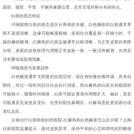
面部、颈部、手背、手腕等暴露位置，且常呈现对称分布的特点。
白斑的形态特征
仔细观察白斑的形态是区分两者的关键。白色糠疹的白斑通常界
限不是很清晰，边缘可能略显模糊，表面往往覆盖着一层细小的、干
燥的糠状鳞屑。白癜风的白斑边缘通常比较清晰，与正常皮肤的界限
分明，表面的皮肤纹理与周围正常皮肤一致，一般没有鳞屑，光滑且
没有萎缩或脱屑现象。
伴随感觉与发展趋势
白色糠疹通常无明显的自觉症状，或仅有轻微的瘙痒感，具有自
限性，经过一段时间后往往会自行消退。而白癜风的白斑在初期面积
可能较小，随着时间推移，白斑可能会逐渐向周围扩大、融合，甚至
可能累及毛发使其变白。在受到阳光暴晒后，白癜风患处更容易出现
发红反应。
云南治疗白斑病较好的医院-白癜风和白色糠疹怎么区分呢？云南
白斑医院温馨提示：面对皮肤异常，保持平和的心态和理性的判断很