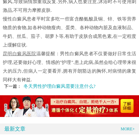
癜风,导致病情加重或反复.另外,病人也要注意,沐浴时不可使用刺
激品,不可用力摩擦皮肤.
慢性白癜风患者平时宜多吃一些富含酪氨酸及铜、锌、铁等营养
物质的食物,如各种动物瘦肉、蛋类、各种动物内脏及血液制品、
牛奶、丝瓜、茄子、胡萝卜等,有助于皮肤合成黑色素,在一定程度
上缓解症状.
昆明白癜风医院
温馨提醒：男性白癜风患者不仅要做好日常生活
护理,还要做好心理、情感的"护理".患上此病,虽然会给心理带来很
大的压力,但病人一定要看开,拥有开朗豁达的胸怀,对病情的康复
同样大有裨益.
冬天男性护理白癜风需要注意什么?
下一篇：
最新文章
MORE+