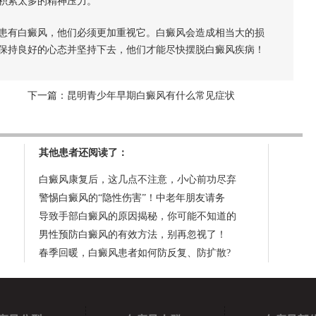
积累太多的精神压力。
患有白癜风，他们必须更加重视它。白癜风会造成相当大的损
保持良好的心态并坚持下去，他们才能尽快摆脱白癜风疾病！
下一篇：
昆明青少年早期白癜风有什么常见症状
其他患者还阅读了：
白癜风康复后，这几点不注意，小心前功尽弃
警惕白癜风的“隐性伤害”！中老年朋友请务
导致手部白癜风的原因揭秘，你可能不知道的
男性预防白癜风的有效方法，别再忽视了！
春季回暖，白癜风患者如何防反复、防扩散?