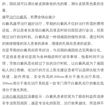
的，因此就可以测出被皮肤吸收的光的量，测出皮肤黑色素的含
量。
越早
治疗白癜风
，耗费金钱会越少
白癜风越早治疗越好治疗，早期的白癜风不仅好治疗所需的费用
还低，所以患者在发现白癜风后请及时前往医院进行诊治，切莫
错过治疗的佳时机。白癜风是一种很顽固的慢性疾病，通过时间
的推移慢慢的深入患者的身体，慢慢的扎根在患者的皮肤。
但是早期的白癜风却异常好治，与后期的顽固状态呈两极分化。
可是很多患者却是因为各种顾虑和忙碌等事情，拖着时间不治
理，导致白癜风恶化错过了佳的治疗时机，让白癜风成为了顽固
粘人的口香糖。在治疗的方法上医生建议患者可以选择比较方便
快捷，副作用低，安全性高的308nm准分子激光治疗系统。
308nm准分子激光治疗系统是一款专门用于白癜风光疗的氯化氙
准分子激光系统。
云南白癜风医院
温馨提示：白癜风患者切莫为了眼前利益而选择
非专业医院就医，越是专业化的医院，治疗效果越佳。而选择不