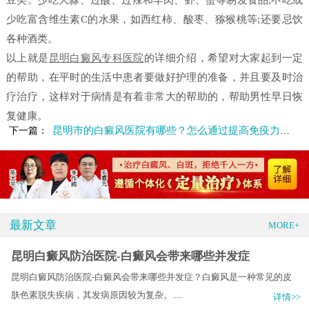
豆类。少吃大蒜、过酸、过辣和羊肉、虾、蟹等易发食品;不吃或
少吃富含维生素C的水果，如西红柿、酸枣、猕猴桃等;还要忌饮
各种酒类。
以上就是
昆明白癜风专科医院
的详细介绍，希望对大家起到一定
的帮助，在平时的生活中患者要做好护理的准备，并且要及时治
疗治疗，这样对于病情是有着非常大的帮助的，帮助男性早日恢
复健康。
昆明市的白癜风医院有哪些？怎么通过提高免疫力来预防白癜风
下一篇：
最新文章
MORE+
昆明白癜风防治医院-白癜风会带来哪些并发症
昆明白癜风防治医院-白癜风会带来哪些并发症？白癜风是一种常见的皮
肤色素脱失疾病，其发病原因较为复杂。.....
详情>>