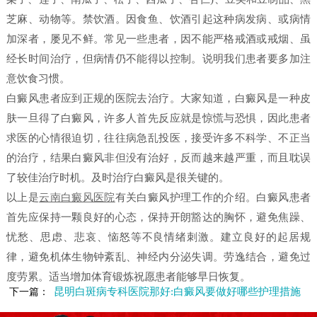
芝麻、动物等。禁饮酒。因食鱼、饮酒引起这种病发病、或病情
加深者，屡见不鲜。常见一些患者，因不能严格戒酒或戒烟、虽
经长时间治疗，但病情仍不能得以控制。说明我们患者要多加注
意饮食习惯。
白癜风患者应到正规的医院去治疗。大家知道，白癜风是一种皮
肤一旦得了白癜风，许多人首先反应就是惊慌与恐惧，因此患者
求医的心情很迫切，往往病急乱投医，接受许多不科学、不正当
的治疗，结果白癜风非但没有治好，反而越来越严重，而且耽误
了较佳治疗时机。及时治疗白癜风是很关键的。
以上是
云南白癜风医院
有关白癜风护理工作的介绍。白癜风患者
首先应保持一颗良好的心态，保持开朗豁达的胸怀，避免焦躁、
忧愁、思虑、悲哀、恼怒等不良情绪刺激。建立良好的起居规
律，避免机体生物钟紊乱、神经内分泌失调。劳逸结合，避免过
度劳累。适当增加体育锻炼祝愿患者能够早日恢复。
昆明白斑病专科医院那好:白癜风要做好哪些护理措施
下一篇：