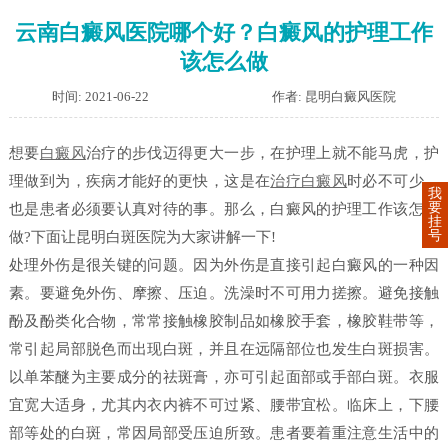
云南白癜风医院哪个好？白癜风的护理工作
该怎么做
时间: 2021-06-22
作者: 昆明白癜风医院
想要
白癜风
治疗的步伐迈得更大一步，在护理上就不能马虎，护
理做到为，疾病才能好的更快，这是在
治疗白癜风
时必不可少，
我
要
也是患者必须要认真对待的事。那么，白癜风的护理工作该怎么
挂
号
做?下面让昆明白斑医院为大家讲解一下!
处理外伤是很关键的问题。因为外伤是直接引起白癜风的一种因
素。要避免外伤、摩擦、压迫。洗澡时不可用力搓擦。避免接触
酚及酚类化合物，常常接触橡胶制品如橡胶手套，橡胶鞋带等，
常引起局部脱色而出现白斑，并且在远隔部位也发生白斑损害。
以单苯醚为主要成分的祛斑膏，亦可引起面部或手部白斑。衣服
宜宽大适身，尤其内衣内裤不可过紧、腰带宜松。临床上，下腰
部等处的白斑，常因局部受压迫所致。患者要着重注意生活中的