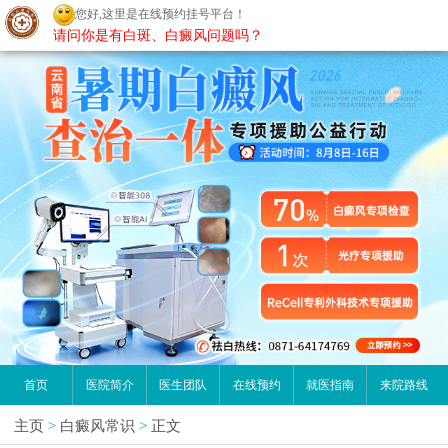
您好,这里是在线预约挂号平台！
昆明白癜风医院
请问你是有白斑、白癜风问题吗？
首页
医院简介
医生团队
在线预约
就医指南
来院路线
主页
>
白癜风常识
>
正文