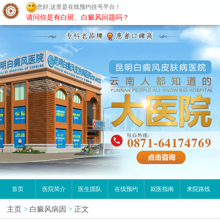
您好,这里是在线预约挂号平台！
昆明白癜风医院
请问你是有白斑、白癜风问题吗？
首页
医院简介
医生团队
在线预约
就医指南
来院路线
主页
>
白癜风病因
>
正文