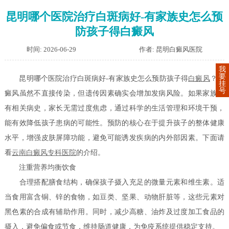
昆明哪个医院治疗白斑病好-有家族史怎么预
防孩子得白癜风
时间: 2026-06-29
作者: 昆明白癜风医院
我
要
昆明哪个医院治疗白斑病好-有家族史怎么预防孩子得
白癜风
？白
挂
号
癜风虽然不直接传染，但遗传因素确实会增加发病风险。如果家族中
有相关病史，家长无需过度焦虑，通过科学的生活管理和环境干预，
能有效降低孩子患病的可能性。预防的核心在于提升孩子的整体健康
水平，增强皮肤屏障功能，避免可能诱发疾病的内外部因素。下面请
看
云南白癜风专科医院
的介绍。
注重营养均衡饮食
合理搭配膳食结构，确保孩子摄入充足的微量元素和维生素。适
当食用富含铜、锌的食物，如豆类、坚果、动物肝脏等，这些元素对
黑色素的合成有辅助作用。同时，减少高糖、油炸及过度加工食品的
摄入，避免偏食或节食，维持肠道健康，为免疫系统提供稳定支持。