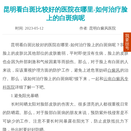
昆明看白斑比较好的医院在哪里-如何治疗脸
上的白斑病呢
时间: 2023-05-12
作者: 昆明白癜风医院
我
要
挂
昆明看白斑比较好的医院在哪里-如何治疗脸上的白斑病呢？我们
号
脸上的皮肤比其他部位的皮肤脆弱，平时即使没有生病，脸上的皮肤
也会因为外部刺激和气候因素等而损伤。那么，对于脸上有白斑的人
来说，应该重视护理方面的防护工作，避免上述危害妨碍
白癜风
的治
疗。那么，该如何治疗脸上的白斑病呢?接下来，一起和
云南白癜风专
科医院
详细了解一下吧。
1.避免阳光暴晒
长时间晒太阳对脸部皮肤的伤害大。很多漂亮的人都很重视日常
的防晒霜。那么，对于脸部白斑病的朋友来说，预防紫外线侵害是不
可缺少的工作。注意不要长时间暴露在阳光下，防止皮肤抵抗力下
降，外出时要好好防晒。