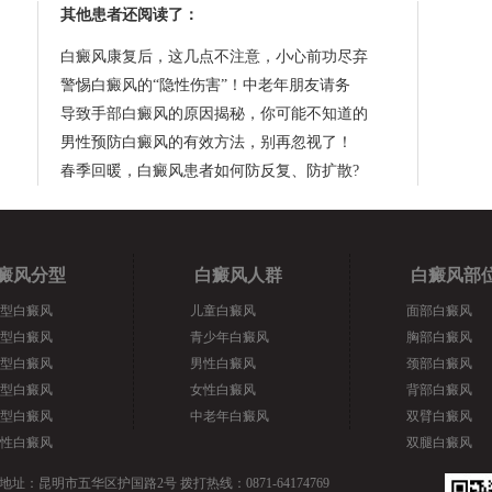
其他患者还阅读了：
白癜风康复后，这几点不注意，小心前功尽弃
警惕白癜风的“隐性伤害”！中老年朋友请务
导致手部白癜风的原因揭秘，你可能不知道的
男性预防白癜风的有效方法，别再忽视了！
春季回暖，白癜风患者如何防反复、防扩散?
癜风分型
白癜风人群
白癜风部
型白癜风
儿童白癜风
面部白癜风
型白癜风
青少年白癜风
胸部白癜风
型白癜风
男性白癜风
颈部白癜风
型白癜风
女性白癜风
背部白癜风
型白癜风
中老年白癜风
双臂白癜风
性白癜风
双腿白癜风
地址：昆明市五华区护国路2号 拨打热线：0871-64174769